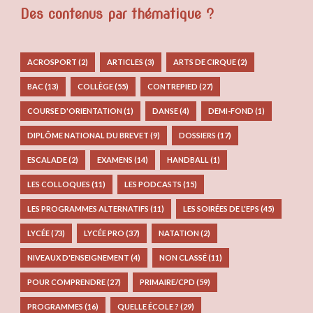
Des contenus par thématique ?
ACROSPORT
(2)
ARTICLES
(3)
ARTS DE CIRQUE
(2)
BAC
(13)
COLLÈGE
(55)
CONTREPIED
(27)
COURSE D'ORIENTATION
(1)
DANSE
(4)
DEMI-FOND
(1)
DIPLÔME NATIONAL DU BREVET
(9)
DOSSIERS
(17)
ESCALADE
(2)
EXAMENS
(14)
HANDBALL
(1)
LES COLLOQUES
(11)
LES PODCASTS
(15)
LES PROGRAMMES ALTERNATIFS
(11)
LES SOIRÉES DE L'EPS
(45)
LYCÉE
(73)
LYCÉE PRO
(37)
NATATION
(2)
NIVEAUX D'ENSEIGNEMENT
(4)
NON CLASSÉ
(11)
POUR COMPRENDRE
(27)
PRIMAIRE/CPD
(59)
PROGRAMMES
(16)
QUELLE ÉCOLE ?
(29)