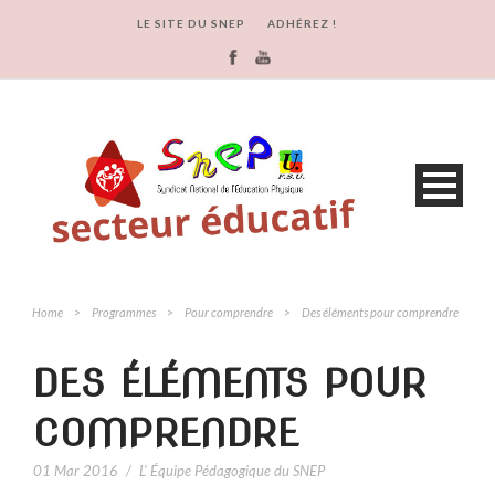
LE SITE DU SNEP
ADHÉREZ !
Home
>
Programmes
>
Pour comprendre
>
Des éléments pour comprendre
DES ÉLÉMENTS POUR
COMPRENDRE
01 Mar 2016
/
L' Équipe Pédagogique du SNEP