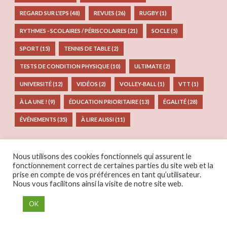
REGARD SUR L'EPS
(48)
REVUES
(26)
RUGBY
(1)
RYTHMES - SCOLAIRES / PÉRISCOLAIRES
(21)
SOCLE
(5)
SPORT
(15)
TENNIS DE TABLE
(2)
TESTS DE CONDITION PHYSIQUE
(10)
ULTIMATE
(2)
UNIVERSITÉ
(12)
VIDÉOS
(2)
VOLLEY-BALL
(1)
VTT
(1)
À LA UNE !
(9)
ÉDUCATION PRIORITAIRE
(13)
ÉGALITÉ
(28)
ÉVÉNEMENTS
(35)
À LIRE AUSSI
(11)
Nous utilisons des cookies fonctionnels qui assurent le
fonctionnement correct de certaines parties du site web et la
prise en compte de vos préférences en tant qu’utilisateur.
Nous vous facilitons ainsi la visite de notre site web.
Le SNEP-FSU regroupe les enseignants d'éducation
OK
physique et sportive du second degré, affilié à la
Fédération syndicale unitaire (FSU). Son action vise la