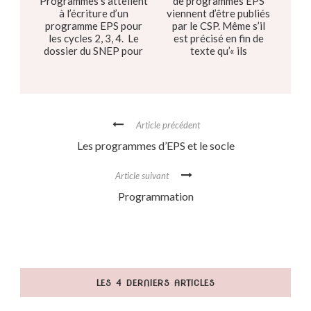
Programmes s’attellent
de programmes EPS
à l’écriture d’un
viennent d’être publiés
programme EPS pour
par le CSP. Même s’il
les cycles 2, 3, 4. Le
est précisé en fin de
dossier du SNEP pour
texte qu’« ils
aider les enseignants à
n’engagent pas le
en saisir les enje...
ministère », la modalité
de consultation et la
méthode peuve...
Article précédent
Les programmes d’EPS et le socle
Article suivant
Programmation
LES 4 DERNIERS ARTICLES