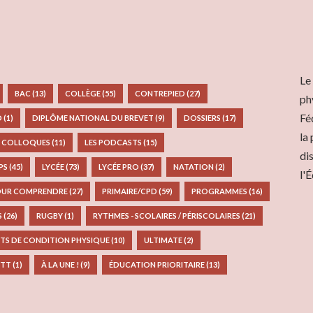
Le
BAC
(13)
COLLÈGE
(55)
CONTREPIED
(27)
ph
Fé
D
(1)
DIPLÔME NATIONAL DU BREVET
(9)
DOSSIERS
(17)
la
S COLLOQUES
(11)
LES PODCASTS
(15)
di
EPS
(45)
LYCÉE
(73)
LYCÉE PRO
(37)
NATATION
(2)
l'
UR COMPRENDRE
(27)
PRIMAIRE/CPD
(59)
PROGRAMMES
(16)
S
(26)
RUGBY
(1)
RYTHMES - SCOLAIRES / PÉRISCOLAIRES
(21)
TS DE CONDITION PHYSIQUE
(10)
ULTIMATE
(2)
TT
(1)
À LA UNE !
(9)
ÉDUCATION PRIORITAIRE
(13)