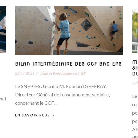
M
BILAN INTERMÉDIAIRE DES CCF BAC EPS
S
26 Jan 2021
/
L' Équipe Pédagogique du SNEP
D
29 
Le SNEP-FSU écrit à M. Edouard GEFFRAY,
Directeur Général de l’enseignement scolaire,
Le
nal
concernant le CCF....
re
po
EN SAVOIR PLUS
po
AP
di