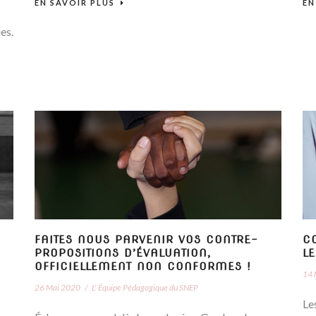
EN SAVOIR PLUS
EN
es.
FAITES NOUS PARVENIR VOS CONTRE-
C
PROPOSITIONS D’ÉVALUATION,
L
OFFICIELLEMENT NON CONFORMES !
14 
26 Mai 2020
/
L' Équipe Pédagogique du SNEP
Le