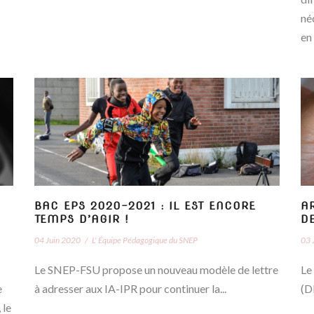
né
en
BAC EPS 2020-2021 : IL EST ENCORE
AR
TEMPS D’AGIR !
D
04 Juin 2020
/
L' Équipe Pédagogique du SNEP
03 
Le SNEP-FSU propose un nouveau modèle de lettre
Le
e
à adresser aux IA-IPR pour continuer la...
(D
 le