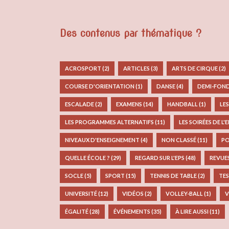
Des contenus par thématique ?
ACROSPORT
(2)
ARTICLES
(3)
ARTS DE CIRQUE
(2)
COURSE D'ORIENTATION
(1)
DANSE
(4)
DEMI-FON
ESCALADE
(2)
EXAMENS
(14)
HANDBALL
(1)
LE
LES PROGRAMMES ALTERNATIFS
(11)
LES SOIRÉES DE L'
NIVEAUX D'ENSEIGNEMENT
(4)
NON CLASSÉ
(11)
PO
QUELLE ÉCOLE ?
(29)
REGARD SUR L'EPS
(48)
REVUE
SOCLE
(5)
SPORT
(15)
TENNIS DE TABLE
(2)
TES
UNIVERSITÉ
(12)
VIDÉOS
(2)
VOLLEY-BALL
(1)
V
ÉGALITÉ
(28)
ÉVÉNEMENTS
(35)
À LIRE AUSSI
(11)