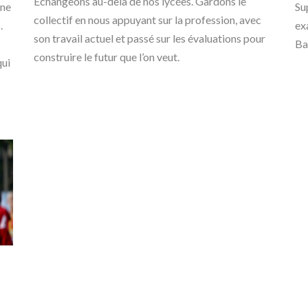
Échangeons au-delà de nos lycées. Gardons le
Une
Su
collectif en nous appuyant sur la profession, avec
.
ex
son travail actuel et passé sur les évaluations pour
Ba
construire le futur que l’on veut.
qui