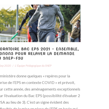
ORATOIRE BAC EPS 2021 – ENSEMBLE,
IGNONS POUR RELAYER LA DEMANDE
U SNEP-FSU
Sep 2020
/
L' Équipe Pédagogique du SNEP
 ministère donne quelques « repères pour la
prise de l’EPS en contexte COVID » et prévoit,
ur cette année, des aménagements exceptionnels
ur l’évaluation du Bac EPS (possibilité d’évaluer 2
SA au lieu de 3). C’est un signe évident des
fficultés de la mise en place de l’EPS en lycée qui