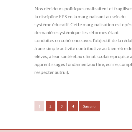
Nos décideurs politiques maltraitent et fragilise
la discipline EPS en la marginalisant au sein du
système éducatif. Cette marginalisation est opé
de manière systémique, les réformes étant
conduites en cohérence avec l’objectif de la rédu
à une simple activité contributive au bien-être d
élèves, à leur santé et au climat scolaire propice 
apprentissages fondamentaux (lire, écrire, compt
respecter autrui).
1
2
3
4
Suivant ›