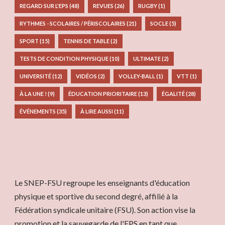
REGARD SUR L'EPS
(48)
REVUES
(26)
RUGBY
(1)
RYTHMES - SCOLAIRES / PÉRISCOLAIRES
(21)
SOCLE
(5)
SPORT
(15)
TENNIS DE TABLE
(2)
TESTS DE CONDITION PHYSIQUE
(10)
ULTIMATE
(2)
UNIVERSITÉ
(12)
VIDÉOS
(2)
VOLLEY-BALL
(1)
VTT
(1)
À LA UNE !
(9)
ÉDUCATION PRIORITAIRE
(13)
ÉGALITÉ
(28)
ÉVÉNEMENTS
(35)
À LIRE AUSSI
(11)
Le SNEP-FSU regroupe les enseignants d'éducation
physique et sportive du second degré, affilié à la
Fédération syndicale unitaire (FSU). Son action vise la
promotion et la sauvegarde de l'EPS en tant que