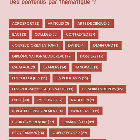
Des contenus par thématique ?
ACROSPORT
(2)
ARTICLES
(3)
ARTS DE CIRQUE
(2)
BAC
(13)
COLLÈGE
(55)
CONTREPIED
(27)
COURSE D'ORIENTATION
(1)
DANSE
(4)
DEMI-FOND
(1)
DIPLÔME NATIONAL DU BREVET
(9)
DOSSIERS
(17)
ESCALADE
(2)
EXAMENS
(14)
HANDBALL
(1)
LES COLLOQUES
(11)
LES PODCASTS
(15)
LES PROGRAMMES ALTERNATIFS
(11)
LES SOIRÉES DE L'EPS
(45)
LYCÉE
(73)
LYCÉE PRO
(37)
NATATION
(2)
NIVEAUX D'ENSEIGNEMENT
(4)
NON CLASSÉ
(11)
POUR COMPRENDRE
(27)
PRIMAIRE/CPD
(59)
PROGRAMMES
(16)
QUELLE ÉCOLE ?
(29)