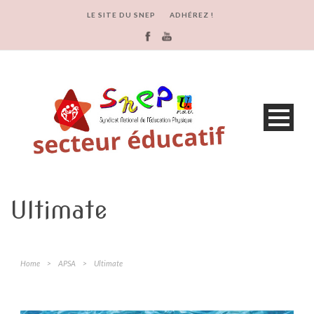
LE SITE DU SNEP
ADHÉREZ !
Ultimate
Home
>
APSA
>
Ultimate