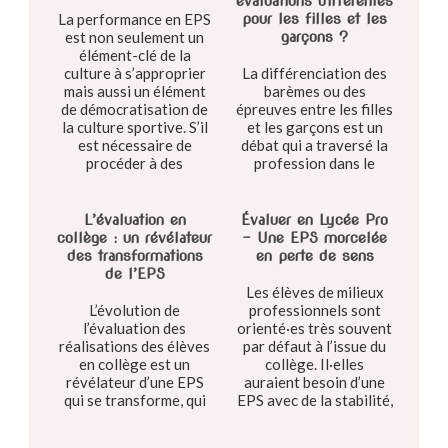
évaluations différentes
La performance en EPS
pour les filles et les
est non seulement un
garçons ?
élément-clé de la
culture à s’approprier
La différenciation des
mais aussi un élément
barèmes ou des
de démocratisation de
épreuves entre les filles
la culture sportive. S’il
et les garçons est un
est nécessaire de
débat qui a traversé la
procéder à des
profession dans le
adaptations, ...
temps. Le SNEP-FSU a
souhaité traduire dans
cet article les débats
L’évaluation en
Évaluer en Lycée Pro
qui ...
collège : un révélateur
– Une EPS morcelée
des transformations
en perte de sens
de l’EPS
Les élèves de milieux
L’évolution de
professionnels sont
l’évaluation des
orienté·es très souvent
réalisations des élèves
par défaut à l’issue du
en collège est un
collège. Il·elles
révélateur d’une EPS
auraient besoin d’une
qui se transforme, qui
EPS avec de la stabilité,
passe de l’observation
porteuse d’ambition
du décalage avec le
dans les savoirs visés, ...