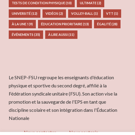
TESTS DE CONDITION PHYSIQUE
(10)
ULTIMATE
(2)
UNIVERSITÉ
(12)
VIDÉOS
(2)
VOLLEY-BALL
(1)
VTT
(1)
À LA UNE !
(9)
ÉDUCATION PRIORITAIRE
(13)
ÉGALITÉ
(28)
ÉVÉNEMENTS
(35)
À LIRE AUSSI
(11)
Le SNEP-FSU regroupe les enseignants d'éducation
physique et sportive du second degré, affilié à la
Fédération syndicale unitaire (FSU). Son action vise la
promotion et la sauvegarde de l'EPS en tant que
discipline scolaire et son intégration dans l'Éducation
Nationale
Nous contacter
Nous soutenir