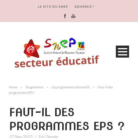
LE SITE DU SNEP
ADHÉREZ !
Home
>
Programmes
>
Les programmes alternatifs
>
Faut-il des
programmes EPS ?
FAUT-IL DES
PROGRAMMES EPS ?
27 Nov 2023
/
Eric Donate