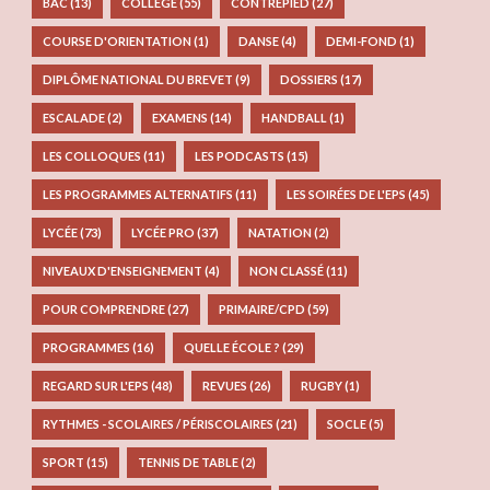
BAC
(13)
COLLÈGE
(55)
CONTREPIED
(27)
COURSE D'ORIENTATION
(1)
DANSE
(4)
DEMI-FOND
(1)
DIPLÔME NATIONAL DU BREVET
(9)
DOSSIERS
(17)
ESCALADE
(2)
EXAMENS
(14)
HANDBALL
(1)
LES COLLOQUES
(11)
LES PODCASTS
(15)
LES PROGRAMMES ALTERNATIFS
(11)
LES SOIRÉES DE L'EPS
(45)
LYCÉE
(73)
LYCÉE PRO
(37)
NATATION
(2)
NIVEAUX D'ENSEIGNEMENT
(4)
NON CLASSÉ
(11)
POUR COMPRENDRE
(27)
PRIMAIRE/CPD
(59)
PROGRAMMES
(16)
QUELLE ÉCOLE ?
(29)
REGARD SUR L'EPS
(48)
REVUES
(26)
RUGBY
(1)
RYTHMES - SCOLAIRES / PÉRISCOLAIRES
(21)
SOCLE
(5)
SPORT
(15)
TENNIS DE TABLE
(2)