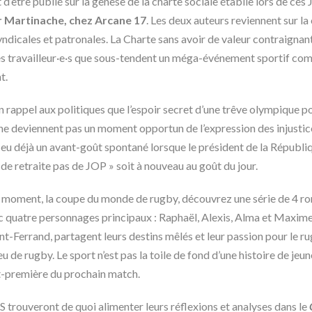
 d’être publié sur la genèse de la charte sociale établie lors de ces
r Martinache, chez Arcane 17
. Les deux auteurs reviennent sur la
yndicales et patronales. La Charte sans avoir de valeur contraignant
s travailleur·e·s que sous-tendent un méga-événement sportif comm
t.
n rappel aux politiques que l’espoir secret d’une trêve olympique p
JOP ne deviennent pas un moment opportun de l’expression des injusti
eu déjà un avant-goût spontané lorsque le président de la Républiqu
 de retraite pas de JOP » soit à nouveau au goût du jour.
u moment, la coupe du monde de rugby, découvrez une série de 4 r
c quatre personnages principaux : Raphaël, Alexis, Alma et Maxime.
t-Ferrand, partagent leurs destins mêlés et leur passion pour le ru
 de rugby. Le sport n’est pas la toile de fond d’une histoire de jeun
nt-première du prochain match.
 trouveront de quoi alimenter leurs réflexions et analyses dans le