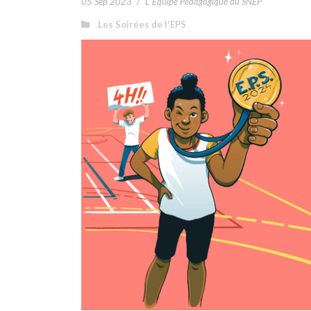
05 Sep 2023
/
L' Équipe Pédagogique du SNEP
Les Soirées de l'EPS