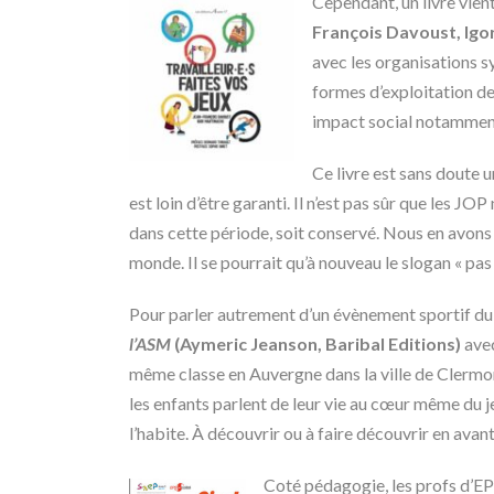
Cependant, un livre vient
François Davoust, Igo
avec les organisations s
formes d’exploitation de
impact social notammen
Ce livre est sans doute u
est loin d’être garanti. Il n’est pas sûr que les 
dans cette période, soit conservé. Nous en avons 
monde. Il se pourrait qu’à nouveau le slogan « pas
Pour parler autrement d’un évènement sportif d
l’ASM
(Aymeric Jeanson, Baribal Editions)
ave
même classe en Auvergne dans la ville de Clermon
les enfants parlent de leur vie au cœur même du jeu
l’habite. À découvrir ou à faire découvrir en ava
Coté pédagogie, les profs d’EPS