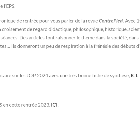
e l’EPS.
hronique de rentrée pour vous parler de la revue
ContrePied.
Avec 10
roisement de regard didactique, philosophique, historique, scienti
séances. Des articles font raisonner le thème dans la société, dans
istes… Ils donneront un peu de respiration à la frénésie des débuts 
ntaire sur les JOP 2024 avec une très bonne fiche de synthèse,
ICI
.
EPS en cette rentrée 2023,
ICI
.