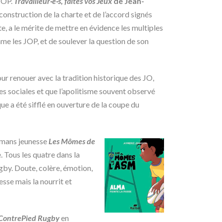
 JOP.
Travailleur·e·s, faites vos Jeux
de Jean-
 construction de la charte et de l’accord signés
e, a le mérite de mettre en évidence les multiples
e les JOP, et de soulever la question de son
our renouer avec la tradition historique des JO,
ces sociales et que l’apolitisme souvent observé
e a été sifflé en ouverture de la coupe du
omans jeunesse
Les Mômes de
 Tous les quatre dans la
gby. Doute, colère, émotion,
esse mais la nourrit et
ContrePied Rugby
en