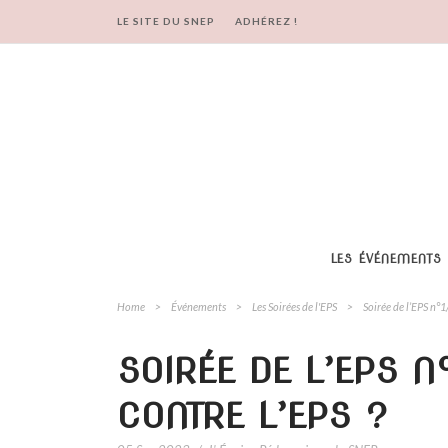
LE SITE DU SNEP
ADHÉREZ !
LES ÉVÉNEMENTS
Home
>
Événements
>
Les Soirées de l'EPS
>
Soirée de l’EPS n°1
SOIRÉE DE L’EPS N
CONTRE L’EPS ?