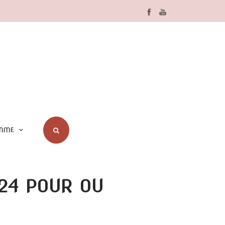
MME
024 POUR OU