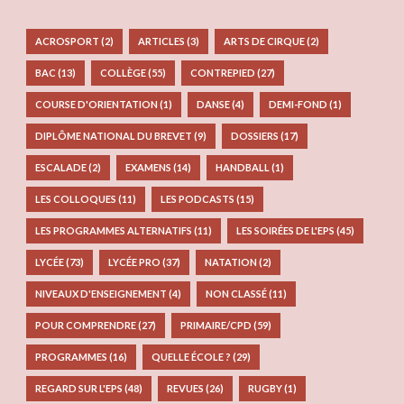
ACROSPORT
(2)
ARTICLES
(3)
ARTS DE CIRQUE
(2)
BAC
(13)
COLLÈGE
(55)
CONTREPIED
(27)
COURSE D'ORIENTATION
(1)
DANSE
(4)
DEMI-FOND
(1)
DIPLÔME NATIONAL DU BREVET
(9)
DOSSIERS
(17)
ESCALADE
(2)
EXAMENS
(14)
HANDBALL
(1)
LES COLLOQUES
(11)
LES PODCASTS
(15)
LES PROGRAMMES ALTERNATIFS
(11)
LES SOIRÉES DE L'EPS
(45)
LYCÉE
(73)
LYCÉE PRO
(37)
NATATION
(2)
NIVEAUX D'ENSEIGNEMENT
(4)
NON CLASSÉ
(11)
POUR COMPRENDRE
(27)
PRIMAIRE/CPD
(59)
PROGRAMMES
(16)
QUELLE ÉCOLE ?
(29)
REGARD SUR L'EPS
(48)
REVUES
(26)
RUGBY
(1)