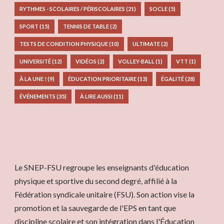
RYTHMES - SCOLAIRES / PÉRISCOLAIRES
(21)
SOCLE
(5)
SPORT
(15)
TENNIS DE TABLE
(2)
TESTS DE CONDITION PHYSIQUE
(10)
ULTIMATE
(2)
UNIVERSITÉ
(12)
VIDÉOS
(2)
VOLLEY-BALL
(1)
VTT
(1)
À LA UNE !
(9)
ÉDUCATION PRIORITAIRE
(13)
ÉGALITÉ
(28)
ÉVÉNEMENTS
(35)
À LIRE AUSSI
(11)
Le SNEP-FSU regroupe les enseignants d'éducation
physique et sportive du second degré, affilié à la
Fédération syndicale unitaire (FSU). Son action vise la
promotion et la sauvegarde de l'EPS en tant que
discipline scolaire et son intégration dans l'Éducation