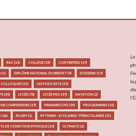
Le
BAC
(13)
COLLÈGE
(55)
CONTREPIED
(27)
ph
Fé
D
(1)
DIPLÔME NATIONAL DU BREVET
(9)
DOSSIERS
(17)
la
S COLLOQUES
(11)
LES PODCASTS
(15)
di
EPS
(45)
LYCÉE
(73)
LYCÉE PRO
(37)
NATATION
(2)
l'
UR COMPRENDRE
(27)
PRIMAIRE/CPD
(59)
PROGRAMMES
(16)
S
(26)
RUGBY
(1)
RYTHMES - SCOLAIRES / PÉRISCOLAIRES
(21)
TS DE CONDITION PHYSIQUE
(10)
ULTIMATE
(2)