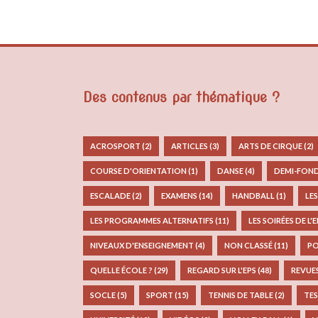
Des contenus par thématique ?
ACROSPORT
(2)
ARTICLES
(3)
ARTS DE CIRQUE
(2)
COURSE D'ORIENTATION
(1)
DANSE
(4)
DEMI-FON
ESCALADE
(2)
EXAMENS
(14)
HANDBALL
(1)
LE
LES PROGRAMMES ALTERNATIFS
(11)
LES SOIRÉES DE L'
NIVEAUX D'ENSEIGNEMENT
(4)
NON CLASSÉ
(11)
PO
QUELLE ÉCOLE ?
(29)
REGARD SUR L'EPS
(48)
REVUE
SOCLE
(5)
SPORT
(15)
TENNIS DE TABLE
(2)
TES