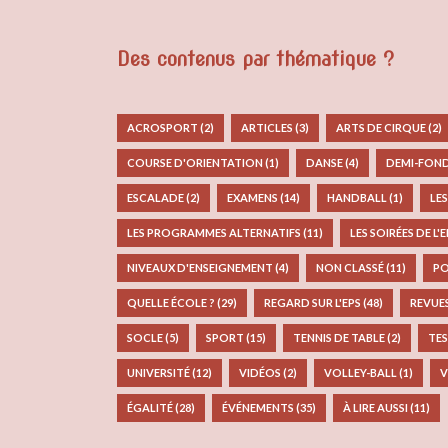
Des contenus par thématique ?
ACROSPORT
(2)
ARTICLES
(3)
ARTS DE CIRQUE
(2)
COURSE D'ORIENTATION
(1)
DANSE
(4)
DEMI-FON
ESCALADE
(2)
EXAMENS
(14)
HANDBALL
(1)
LE
LES PROGRAMMES ALTERNATIFS
(11)
LES SOIRÉES DE L'
NIVEAUX D'ENSEIGNEMENT
(4)
NON CLASSÉ
(11)
PO
QUELLE ÉCOLE ?
(29)
REGARD SUR L'EPS
(48)
REVUE
SOCLE
(5)
SPORT
(15)
TENNIS DE TABLE
(2)
TES
UNIVERSITÉ
(12)
VIDÉOS
(2)
VOLLEY-BALL
(1)
V
ÉGALITÉ
(28)
ÉVÉNEMENTS
(35)
À LIRE AUSSI
(11)