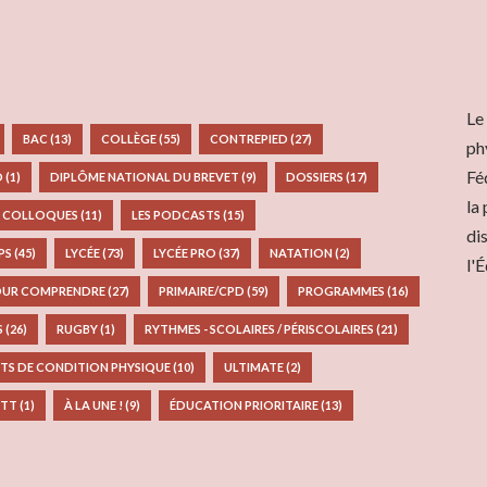
Le
BAC
(13)
COLLÈGE
(55)
CONTREPIED
(27)
ph
Fé
D
(1)
DIPLÔME NATIONAL DU BREVET
(9)
DOSSIERS
(17)
la
S COLLOQUES
(11)
LES PODCASTS
(15)
di
EPS
(45)
LYCÉE
(73)
LYCÉE PRO
(37)
NATATION
(2)
l'
UR COMPRENDRE
(27)
PRIMAIRE/CPD
(59)
PROGRAMMES
(16)
S
(26)
RUGBY
(1)
RYTHMES - SCOLAIRES / PÉRISCOLAIRES
(21)
TS DE CONDITION PHYSIQUE
(10)
ULTIMATE
(2)
TT
(1)
À LA UNE !
(9)
ÉDUCATION PRIORITAIRE
(13)