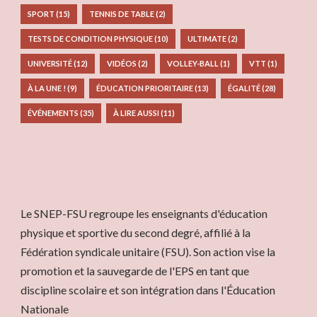
SPORT
(15)
TENNIS DE TABLE
(2)
TESTS DE CONDITION PHYSIQUE
(10)
ULTIMATE
(2)
UNIVERSITÉ
(12)
VIDÉOS
(2)
VOLLEY-BALL
(1)
VTT
(1)
À LA UNE !
(9)
ÉDUCATION PRIORITAIRE
(13)
ÉGALITÉ
(28)
ÉVÉNEMENTS
(35)
À LIRE AUSSI
(11)
Le SNEP-FSU regroupe les enseignants d'éducation
physique et sportive du second degré, affilié à la
Fédération syndicale unitaire (FSU). Son action vise la
promotion et la sauvegarde de l'EPS en tant que
discipline scolaire et son intégration dans l'Éducation
Nationale