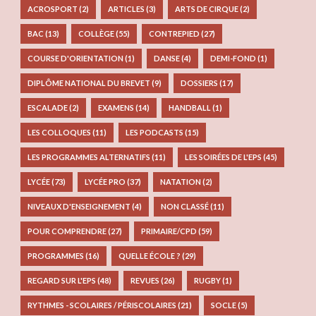
ACROSPORT
(2)
ARTICLES
(3)
ARTS DE CIRQUE
(2)
BAC
(13)
COLLÈGE
(55)
CONTREPIED
(27)
COURSE D'ORIENTATION
(1)
DANSE
(4)
DEMI-FOND
(1)
DIPLÔME NATIONAL DU BREVET
(9)
DOSSIERS
(17)
ESCALADE
(2)
EXAMENS
(14)
HANDBALL
(1)
LES COLLOQUES
(11)
LES PODCASTS
(15)
LES PROGRAMMES ALTERNATIFS
(11)
LES SOIRÉES DE L'EPS
(45)
LYCÉE
(73)
LYCÉE PRO
(37)
NATATION
(2)
NIVEAUX D'ENSEIGNEMENT
(4)
NON CLASSÉ
(11)
POUR COMPRENDRE
(27)
PRIMAIRE/CPD
(59)
PROGRAMMES
(16)
QUELLE ÉCOLE ?
(29)
REGARD SUR L'EPS
(48)
REVUES
(26)
RUGBY
(1)
RYTHMES - SCOLAIRES / PÉRISCOLAIRES
(21)
SOCLE
(5)