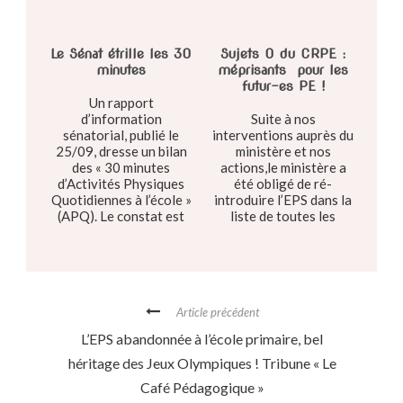
Le Sénat étrille les 30
Sujets O du CRPE :
minutes
méprisants pour les
futur-es PE !
Un rapport
d’information
Suite à nos
sénatorial, publié le
interventions auprès du
25/09, dresse un bilan
ministère et nos
des « 30 minutes
actions,le ministère a
d’Activités Physiques
été obligé de ré-
Quotidiennes à l’école »
introduire l’EPS dans la
(APQ). Le constat est
liste de toutes les
cinglant...
disciplines citées pour
l’écrit 2 du CRPE. Mais
nous sommes lo...
Article précédent
L’EPS abandonnée à l’école primaire, bel
héritage des Jeux Olympiques ! Tribune « Le
Café Pédagogique »