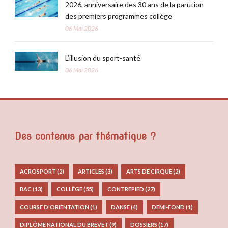
2026, anniversaire des 30 ans de la parution
des premiers programmes collège
06 Mai 2026
L’illusion du sport-santé
06 Mai 2026
Des contenus par thématique ?
ACROSPORT
(2)
ARTICLES
(3)
ARTS DE CIRQUE
(2)
BAC
(13)
COLLÈGE
(55)
CONTREPIED
(27)
COURSE D'ORIENTATION
(1)
DANSE
(4)
DEMI-FOND
(1)
DIPLÔME NATIONAL DU BREVET
(9)
DOSSIERS
(17)