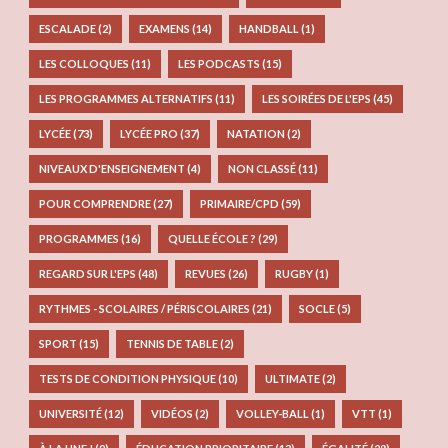
ESCALADE
(2)
EXAMENS
(14)
HANDBALL
(1)
LES COLLOQUES
(11)
LES PODCASTS
(15)
LES PROGRAMMES ALTERNATIFS
(11)
LES SOIRÉES DE L'EPS
(45)
LYCÉE
(73)
LYCÉE PRO
(37)
NATATION
(2)
NIVEAUX D'ENSEIGNEMENT
(4)
NON CLASSÉ
(11)
POUR COMPRENDRE
(27)
PRIMAIRE/CPD
(59)
PROGRAMMES
(16)
QUELLE ÉCOLE ?
(29)
REGARD SUR L'EPS
(48)
REVUES
(26)
RUGBY
(1)
RYTHMES - SCOLAIRES / PÉRISCOLAIRES
(21)
SOCLE
(5)
SPORT
(15)
TENNIS DE TABLE
(2)
TESTS DE CONDITION PHYSIQUE
(10)
ULTIMATE
(2)
UNIVERSITÉ
(12)
VIDÉOS
(2)
VOLLEY-BALL
(1)
VTT
(1)