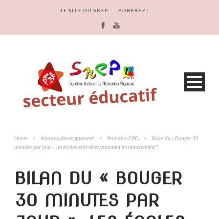
LE SITE DU SNEP
ADHÉREZ !
Home
>
Niveaux d'enseignement
>
Primaire/CPD
>
Bilan du « Bouger 30
minutes par jour », les écoles sont-elles vraiment en mouvement ?
BILAN DU « BOUGER
30 MINUTES PAR