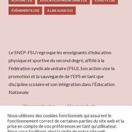
À LA UNE !
(9)
ÉDUCATION PRIORITAIRE
(13)
ÉGALITÉ
(28)
ÉVÉNEMENTS
(35)
À LIRE AUSSI
(11)
Le SNEP-FSU regroupe les enseignants d'éducation
physique et sportive du second degré, affilié à la
Fédération syndicale unitaire (FSU). Son action vise la
promotion et la sauvegarde de l'EPS en tant que
discipline scolaire et son intégration dans l'Éducation
Nationale
Nous contacter
Nous soutenir
Nous utilisons des cookies fonctionnels qui assurent le
fonctionnement correct de certaines parties du site web et la
prise en compte de vos préférences en tant qu’utilisateur.
Nous vous facilitons ainsi la visite de notre site web.