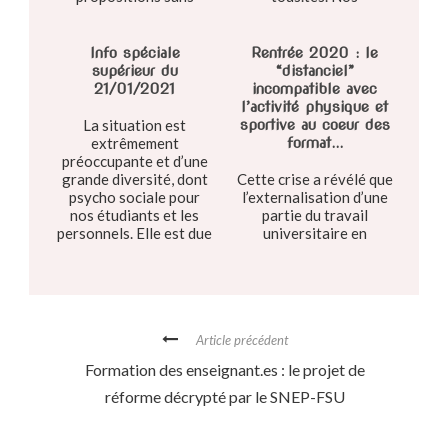
prétendre à
propositions pour y
l’exhaustivité
remédier.
Info spéciale
Rentrée 2020 : le
supérieur du
“distanciel”
21/01/2021
incompatible avec
l’activité physique et
La situation est
sportive au coeur des
extrêmement
format...
préoccupante et d’une
grande diversité, dont
Cette crise a révélé que
psycho sociale pour
l’externalisation d’une
nos étudiants et les
partie du travail
personnels. Elle est due
universitaire en
entres autres à
présentiel des
l’autonomie des
étudiants chez eux à
universités, donc
travers le distanciel
liberté d...
numérisé a amplifié les
sources d’inégalités, les
Article précédent
fracture...
Formation des enseignant.es : le projet de
réforme décrypté par le SNEP-FSU