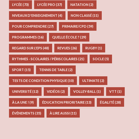
LYCÉE
(73)
LYCÉE PRO
(37)
NATATION
(2)
NIVEAUX D'ENSEIGNEMENT
(4)
NON CLASSÉ
(11)
POUR COMPRENDRE
(27)
PRIMAIRE/CPD
(59)
PROGRAMMES
(16)
QUELLE ÉCOLE ?
(29)
REGARD SUR L'EPS
(48)
REVUES
(26)
RUGBY
(1)
RYTHMES - SCOLAIRES / PÉRISCOLAIRES
(21)
SOCLE
(5)
SPORT
(15)
TENNIS DE TABLE
(2)
TESTS DE CONDITION PHYSIQUE
(10)
ULTIMATE
(2)
UNIVERSITÉ
(12)
VIDÉOS
(2)
VOLLEY-BALL
(1)
VTT
(1)
À LA UNE !
(9)
ÉDUCATION PRIORITAIRE
(13)
ÉGALITÉ
(28)
ÉVÉNEMENTS
(35)
À LIRE AUSSI
(11)