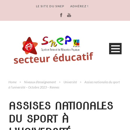
LE SITE DU SNEP
ADHÉREZ !
Home
>
Niveaux d'enseignement
>
Université
>
Assises nationales du sport
à l’université – Octobre 2023 – Rennes
ASSISES NATIONALES
DU SPORT À