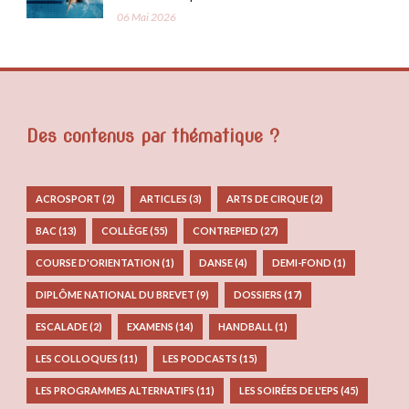
06 Mai 2026
Des contenus par thématique ?
ACROSPORT
(2)
ARTICLES
(3)
ARTS DE CIRQUE
(2)
BAC
(13)
COLLÈGE
(55)
CONTREPIED
(27)
COURSE D'ORIENTATION
(1)
DANSE
(4)
DEMI-FOND
(1)
DIPLÔME NATIONAL DU BREVET
(9)
DOSSIERS
(17)
ESCALADE
(2)
EXAMENS
(14)
HANDBALL
(1)
LES COLLOQUES
(11)
LES PODCASTS
(15)
LES PROGRAMMES ALTERNATIFS
(11)
LES SOIRÉES DE L'EPS
(45)