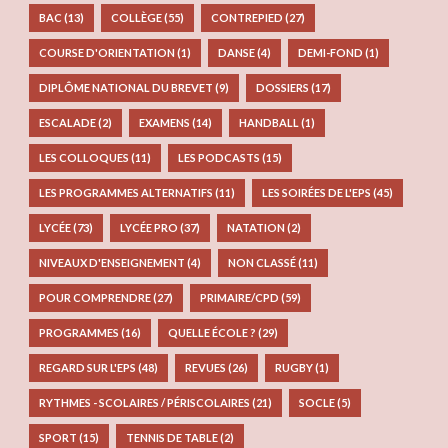
BAC
(13)
COLLÈGE
(55)
CONTREPIED
(27)
COURSE D'ORIENTATION
(1)
DANSE
(4)
DEMI-FOND
(1)
DIPLÔME NATIONAL DU BREVET
(9)
DOSSIERS
(17)
ESCALADE
(2)
EXAMENS
(14)
HANDBALL
(1)
LES COLLOQUES
(11)
LES PODCASTS
(15)
LES PROGRAMMES ALTERNATIFS
(11)
LES SOIRÉES DE L'EPS
(45)
LYCÉE
(73)
LYCÉE PRO
(37)
NATATION
(2)
NIVEAUX D'ENSEIGNEMENT
(4)
NON CLASSÉ
(11)
POUR COMPRENDRE
(27)
PRIMAIRE/CPD
(59)
PROGRAMMES
(16)
QUELLE ÉCOLE ?
(29)
REGARD SUR L'EPS
(48)
REVUES
(26)
RUGBY
(1)
RYTHMES - SCOLAIRES / PÉRISCOLAIRES
(21)
SOCLE
(5)
SPORT
(15)
TENNIS DE TABLE
(2)