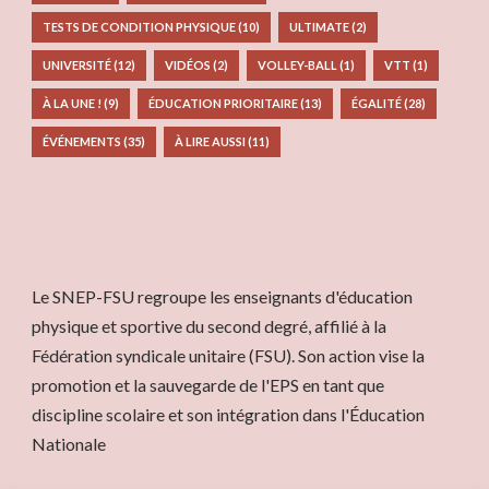
TESTS DE CONDITION PHYSIQUE
(10)
ULTIMATE
(2)
UNIVERSITÉ
(12)
VIDÉOS
(2)
VOLLEY-BALL
(1)
VTT
(1)
À LA UNE !
(9)
ÉDUCATION PRIORITAIRE
(13)
ÉGALITÉ
(28)
ÉVÉNEMENTS
(35)
À LIRE AUSSI
(11)
Le SNEP-FSU regroupe les enseignants d'éducation
physique et sportive du second degré, affilié à la
Fédération syndicale unitaire (FSU). Son action vise la
promotion et la sauvegarde de l'EPS en tant que
discipline scolaire et son intégration dans l'Éducation
Nationale