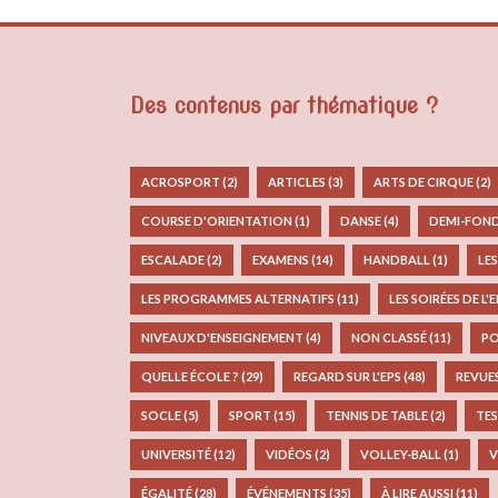
Des contenus par thématique ?
ACROSPORT
(2)
ARTICLES
(3)
ARTS DE CIRQUE
(2)
COURSE D'ORIENTATION
(1)
DANSE
(4)
DEMI-FON
ESCALADE
(2)
EXAMENS
(14)
HANDBALL
(1)
LE
LES PROGRAMMES ALTERNATIFS
(11)
LES SOIRÉES DE L'
NIVEAUX D'ENSEIGNEMENT
(4)
NON CLASSÉ
(11)
PO
QUELLE ÉCOLE ?
(29)
REGARD SUR L'EPS
(48)
REVUE
SOCLE
(5)
SPORT
(15)
TENNIS DE TABLE
(2)
TES
UNIVERSITÉ
(12)
VIDÉOS
(2)
VOLLEY-BALL
(1)
V
ÉGALITÉ
(28)
ÉVÉNEMENTS
(35)
À LIRE AUSSI
(11)