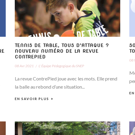
TENNIS DE TABLE, TOUS D’ATTAQUE ?
SO
RE
NOUVEAU NUMÉRO DE LA REVUE
T
CONTREPIED
08 
08 Avr 2021
/
L' Équipe Pédagogique du SNEP
Me
La revue ContrePied joue avec les mots. Elle prend
pe
s
la balle au rebond d’une situation...
EN
EN SAVOIR PLUS