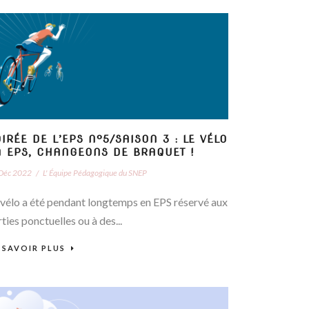
IRÉE DE L’EPS N°5/SAISON 3 : LE VÉLO
N EPS, CHANGEONS DE BRAQUET !
Déc 2022
/
L' Équipe Pédagogique du SNEP
 vélo a été pendant longtemps en EPS réservé aux
ties ponctuelles ou à des...
 SAVOIR PLUS