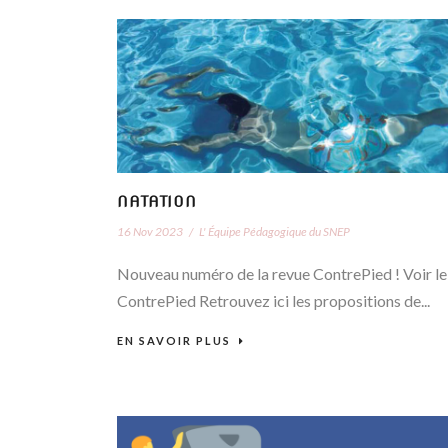
NATATION
16 Nov 2023
/
L' Équipe Pédagogique du SNEP
Nouveau numéro de la revue ContrePied ! Voir le
ContrePied Retrouvez ici les propositions de...
EN SAVOIR PLUS