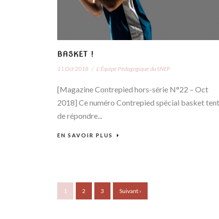
BASKET !
11 Oct 2018
/
L' Équipe Pédagogique du SNEP
[Magazine Contrepied hors-série N°22 – Oct
2018] Ce numéro Contrepied spécial basket ten
de répondre...
EN SAVOIR PLUS
1
2
3
Suivant ›