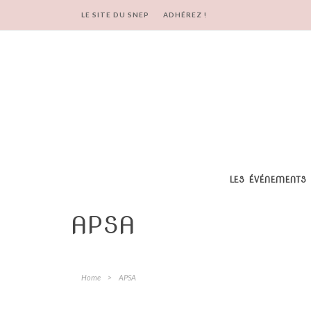
LE SITE DU SNEP
ADHÉREZ !
LES ÉVÉNEMENTS
APSA
Home
>
APSA