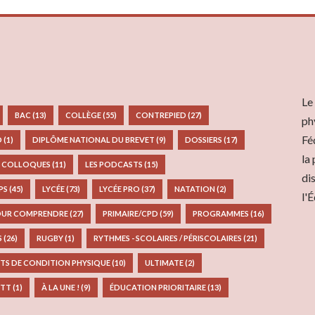
Le
BAC
(13)
COLLÈGE
(55)
CONTREPIED
(27)
ph
Fé
D
(1)
DIPLÔME NATIONAL DU BREVET
(9)
DOSSIERS
(17)
la
S COLLOQUES
(11)
LES PODCASTS
(15)
di
EPS
(45)
LYCÉE
(73)
LYCÉE PRO
(37)
NATATION
(2)
l'
UR COMPRENDRE
(27)
PRIMAIRE/CPD
(59)
PROGRAMMES
(16)
S
(26)
RUGBY
(1)
RYTHMES - SCOLAIRES / PÉRISCOLAIRES
(21)
TS DE CONDITION PHYSIQUE
(10)
ULTIMATE
(2)
TT
(1)
À LA UNE !
(9)
ÉDUCATION PRIORITAIRE
(13)