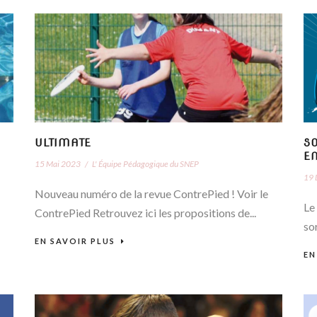
ULTIMATE
SO
E
15 Mai 2023
/
L' Équipe Pédagogique du SNEP
19 
Nouveau numéro de la revue ContrePied ! Voir le
Le
ContrePied Retrouvez ici les propositions de...
sor
EN SAVOIR PLUS
EN