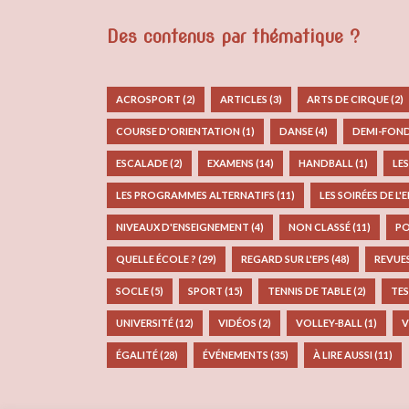
Des contenus par thématique ?
ACROSPORT
(2)
ARTICLES
(3)
ARTS DE CIRQUE
(2)
COURSE D'ORIENTATION
(1)
DANSE
(4)
DEMI-FON
ESCALADE
(2)
EXAMENS
(14)
HANDBALL
(1)
LE
LES PROGRAMMES ALTERNATIFS
(11)
LES SOIRÉES DE L'
NIVEAUX D'ENSEIGNEMENT
(4)
NON CLASSÉ
(11)
PO
QUELLE ÉCOLE ?
(29)
REGARD SUR L'EPS
(48)
REVUE
SOCLE
(5)
SPORT
(15)
TENNIS DE TABLE
(2)
TES
UNIVERSITÉ
(12)
VIDÉOS
(2)
VOLLEY-BALL
(1)
V
ÉGALITÉ
(28)
ÉVÉNEMENTS
(35)
À LIRE AUSSI
(11)