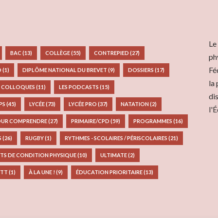
Le
BAC
(13)
COLLÈGE
(55)
CONTREPIED
(27)
ph
Fé
D
(1)
DIPLÔME NATIONAL DU BREVET
(9)
DOSSIERS
(17)
la
S COLLOQUES
(11)
LES PODCASTS
(15)
di
EPS
(45)
LYCÉE
(73)
LYCÉE PRO
(37)
NATATION
(2)
l'
UR COMPRENDRE
(27)
PRIMAIRE/CPD
(59)
PROGRAMMES
(16)
S
(26)
RUGBY
(1)
RYTHMES - SCOLAIRES / PÉRISCOLAIRES
(21)
TS DE CONDITION PHYSIQUE
(10)
ULTIMATE
(2)
TT
(1)
À LA UNE !
(9)
ÉDUCATION PRIORITAIRE
(13)