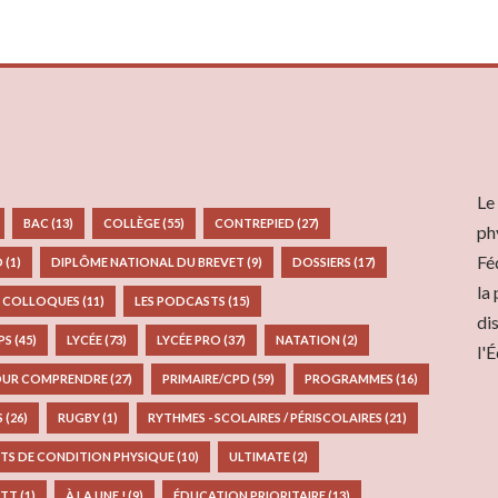
Le
BAC
(13)
COLLÈGE
(55)
CONTREPIED
(27)
ph
Fé
D
(1)
DIPLÔME NATIONAL DU BREVET
(9)
DOSSIERS
(17)
la
S COLLOQUES
(11)
LES PODCASTS
(15)
di
EPS
(45)
LYCÉE
(73)
LYCÉE PRO
(37)
NATATION
(2)
l'
UR COMPRENDRE
(27)
PRIMAIRE/CPD
(59)
PROGRAMMES
(16)
S
(26)
RUGBY
(1)
RYTHMES - SCOLAIRES / PÉRISCOLAIRES
(21)
TS DE CONDITION PHYSIQUE
(10)
ULTIMATE
(2)
TT
(1)
À LA UNE !
(9)
ÉDUCATION PRIORITAIRE
(13)