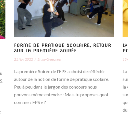
FORME DE PRATIQUE SCOLAIRE, RETOUR
L
SUR LA PREMIÈRE SOIRÉE
P
21 Nov 2022
/
Bruno Cremonesi
13 
La première Soirée de l’EPS a choisi de réfléchir
La
cu
autour de la notion de forme de pratique scolaire.
su
S,
Peu à peu dans le jargon des concours nous
la
pouvons même entendre : Mais tu proposes quoi
su
comme « FPS » ?
qu
du
c