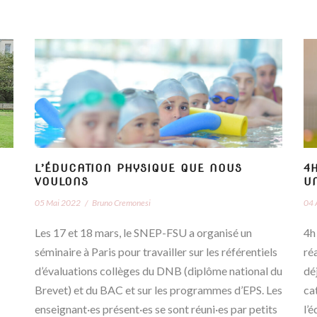
L’ÉDUCATION PHYSIQUE QUE NOUS
4H
VOULONS
U
05 Mai 2022
/
Bruno Cremonesi
04 
Les 17 et 18 mars, le SNEP-FSU a organisé un
4h
séminaire à Paris pour travailler sur les référentiels
réa
d’évaluations collèges du DNB (diplôme national du
dé
Brevet) et du BAC et sur les programmes d’EPS. Les
ca
enseignant·es présent·es se sont réuni·es par petits
l’