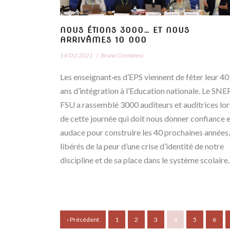
NOUS ÉTIONS 3000… ET NOUS
ARRIVÂMES 10 000
14 Oct 2021
/
Bruno Cremonesi
Les enseignant·es d’EPS viennent de fêter leur 40
ans d’intégration à l’Education nationale. Le SNE
FSU a rassemblé 3000 auditeurs et auditrices lor
de cette journée qui doit nous donner confiance 
audace pour construire les 40 prochaines années,
libérés de la peur d’une crise d’identité de notre
discipline et de sa place dans le système scolaire.
‹ Précédent
1
2
3
4
5
6