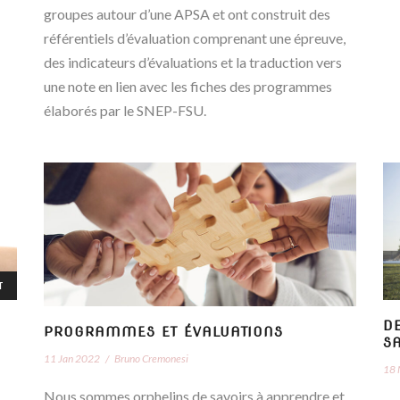
groupes autour d’une APSA et ont construit des
référentiels d’évaluation comprenant une épreuve,
des indicateurs d’évaluations et la traduction vers
une note en lien avec les fiches des programmes
élaborés par le SNEP-FSU.
T
D
PROGRAMMES ET ÉVALUATIONS
S
11 Jan 2022
/
Bruno Cremonesi
18 
Nous sommes orphelins de savoirs à apprendre et