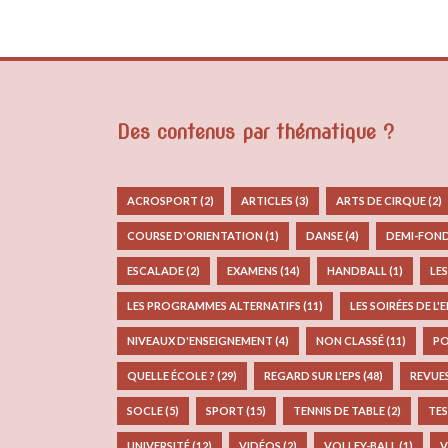
Des contenus par thématique ?
ACROSPORT
(2)
ARTICLES
(3)
ARTS DE CIRQUE
(2)
COURSE D'ORIENTATION
(1)
DANSE
(4)
DEMI-FON
ESCALADE
(2)
EXAMENS
(14)
HANDBALL
(1)
LE
LES PROGRAMMES ALTERNATIFS
(11)
LES SOIRÉES DE L'
NIVEAUX D'ENSEIGNEMENT
(4)
NON CLASSÉ
(11)
PO
QUELLE ÉCOLE ?
(29)
REGARD SUR L'EPS
(48)
REVUE
SOCLE
(5)
SPORT
(15)
TENNIS DE TABLE
(2)
TES
UNIVERSITÉ
(12)
VIDÉOS
(2)
VOLLEY-BALL
(1)
V